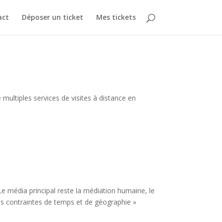
act
Déposer un ticket
Mes tickets
multiples services de visites à distance en
e média principal reste la médiation humaine, le
es contraintes de temps et de géographie »